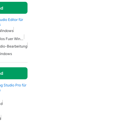
ad
udio Editor für
s
 Windows
Audio Werkzeuge Kostenlos Fuer Windows
dio-Bearbeitung
Windows
ad
g Studio Pro für
s
id
d