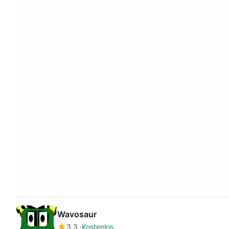
Wavosaur
3.3
Kostenlos