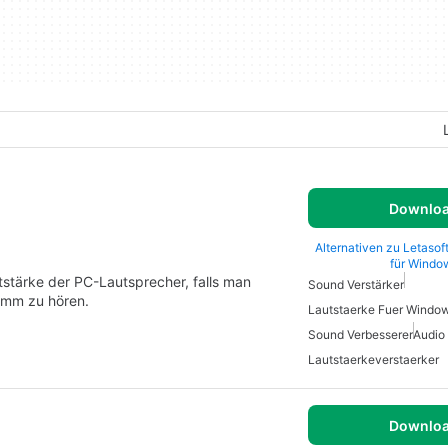
Downlo
Alternativen zu Letasof
für Windo
stärke der PC-Lautsprecher, falls man
Sound Verstärker
amm zu hören.
Lautstaerke Fuer Windo
Sound Verbesserer
Audio
Lautstaerkeverstaerker
Downlo