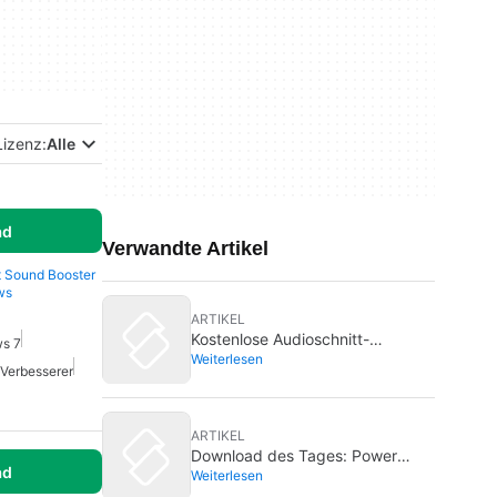
Lizenz:
Alle
ad
Verwandte Artikel
t Sound Booster
ws
ARTIKEL
Kostenlose Audioschnitt-
ws 7
Weiterlesen
Programme für Anfänger
 Verbesserer
ARTIKEL
Download des Tages: Power
ad
Weiterlesen
Sound Editor