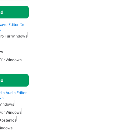
ad
ave Editor für
s
ro Für Windows
ws
 Für Windows
ad
io Audio Editor
ws
 Windows
 Für Windows
 Kostenlos
Windows