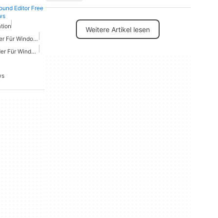
ound Editor Free
ws
tion
Weitere Artikel lesen
Kostenloser Soundmischer Für Windows
Kostenloser Soundrekorder Für Windows
ws