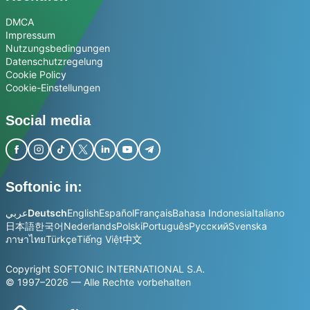
DMCA
Impressum
Nutzungsbedingungen
Datenschutzregelung
Cookie Policy
Cookie-Einstellungen
Social media
Softonic in:
عربي
Deutsch
English
Español
Français
Bahasa Indonesia
Italiano
日本語
한국어
Nederlands
Polski
Português
Русский
Svenska
ภาษาไทย
Türkçe
Tiếng Việt
中文
Copyright SOFTONIC INTERNATIONAL S.A.
© 1997–2026 — Alle Rechte vorbehalten